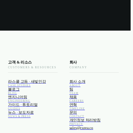
고객 & 리소스
회사
CUSTOMERS & RESOURCES
COMPANY
라스쿨 고등 · 새빛인강
회사 소개
CASE STUDIES
ABOUT
블로그
팀
BLOG
TEAM
엔지니어링
채용
ENGINEERING
CAREERS
가이드 · 튜토리얼
연혁
GUIDES
TIMELINE
뉴스 · 보도자료
문의
NEWS & PRESS
CONTACT
개인정보 처리방침
PRIVACY
sales@curea.co