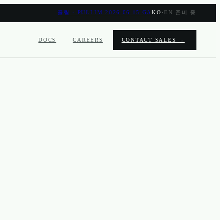
풀림 · PULLIM 2026.06.15 GA
KO
·
EN 준비 중
DOCS
CAREERS
CONTACT SALES →