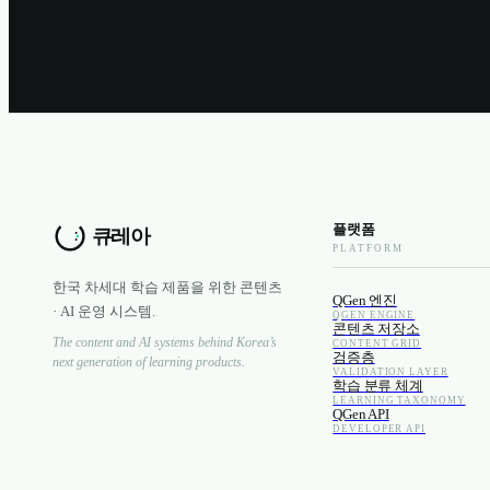
플랫폼
PLATFORM
한국 차세대 학습 제품을 위한 콘텐츠
QGen 엔진
· AI 운영 시스템.
QGEN ENGINE
콘텐츠 저장소
The content and AI systems behind Korea’s
CONTENT GRID
검증층
next generation of learning products.
VALIDATION LAYER
학습 분류 체계
LEARNING TAXONOMY
QGen API
DEVELOPER API