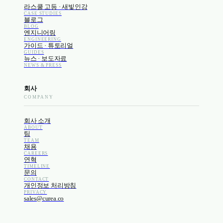
라스쿨 고등 · 새빛인강
CASE STUDIES
블로그
BLOG
엔지니어링
ENGINEERING
가이드 · 튜토리얼
GUIDES
뉴스 · 보도자료
NEWS & PRESS
회사
COMPANY
회사 소개
ABOUT
팀
TEAM
채용
CAREERS
연혁
TIMELINE
문의
CONTACT
개인정보 처리방침
PRIVACY
sales@curea.co