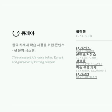
플랫폼
PLATFORM
한국 차세대 학습 제품을 위한 콘텐츠
QGen 엔진
· AI 운영 시스템.
QGEN ENGINE
콘텐츠 저장소
The content and AI systems behind Korea’s
CONTENT GRID
검증층
next generation of learning products.
VALIDATION LAYER
학습 분류 체계
LEARNING TAXONOMY
QGen API
DEVELOPER API