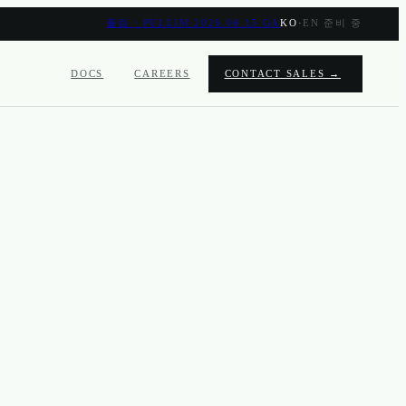
풀림 · PULLIM 2026.06.15 GA
KO
·
EN 준비 중
DOCS
CAREERS
CONTACT SALES →