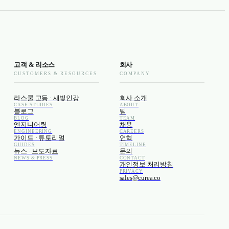
고객 & 리소스
회사
CUSTOMERS & RESOURCES
COMPANY
라스쿨 고등 · 새빛인강
회사 소개
CASE STUDIES
ABOUT
블로그
팀
BLOG
TEAM
엔지니어링
채용
ENGINEERING
CAREERS
가이드 · 튜토리얼
연혁
GUIDES
TIMELINE
뉴스 · 보도자료
문의
NEWS & PRESS
CONTACT
개인정보 처리방침
PRIVACY
sales@curea.co