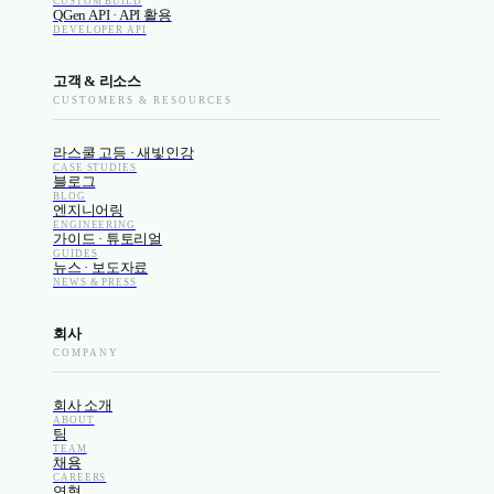
CUSTOM BUILD
QGen API · API 활용
DEVELOPER API
고객 & 리소스
CUSTOMERS & RESOURCES
라스쿨 고등 · 새빛인강
CASE STUDIES
블로그
BLOG
엔지니어링
ENGINEERING
가이드 · 튜토리얼
GUIDES
뉴스 · 보도자료
NEWS & PRESS
회사
COMPANY
회사 소개
ABOUT
팀
TEAM
채용
CAREERS
연혁