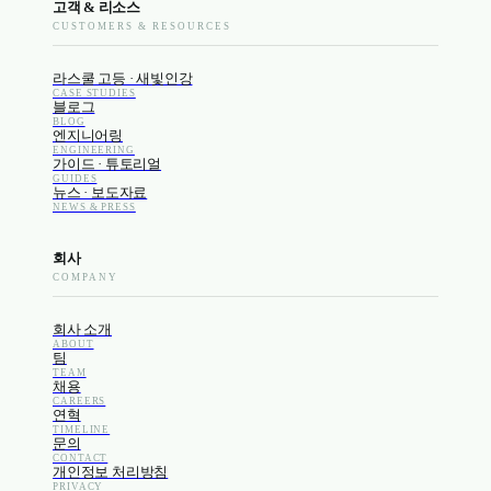
고객 & 리소스
CUSTOMERS & RESOURCES
라스쿨 고등 · 새빛인강
CASE STUDIES
블로그
BLOG
엔지니어링
ENGINEERING
가이드 · 튜토리얼
GUIDES
뉴스 · 보도자료
NEWS & PRESS
회사
COMPANY
회사 소개
ABOUT
팀
TEAM
채용
CAREERS
연혁
TIMELINE
문의
CONTACT
개인정보 처리방침
PRIVACY