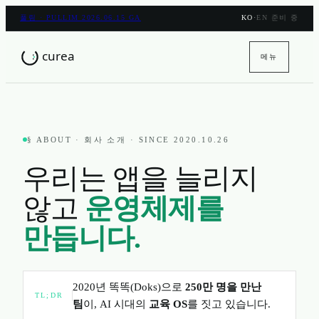
풀림 · PULLIM 2026.06.15 GA
KO
·
EN 준비 중
메뉴
§ ABOUT · 회사 소개 · SINCE 2020.10.26
우리는 앱을 늘리지
않고
운영체제를
만듭니다.
2020년 똑똑(Doks)으로
250만 명을 만난
TL;DR
팀
이, AI 시대의
교육 OS
를 짓고 있습니다.