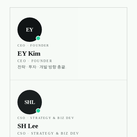
EY
CEO · FOUNDER
EY Kim
CEO · FOUNDER
전략 · 투자 · 개발 방향 총괄.
SHL
CSO · STRATEGY & BIZ DEV
SH Lee
CSO · STRATEGY & BIZ DEV