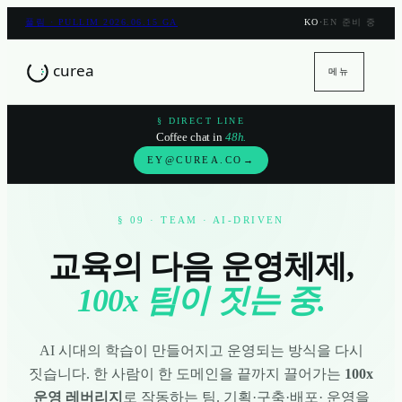
풀림 · PULLIM 2026.06.15 GA
KO
·
EN 준비 중
메뉴
§ DIRECT LINE
Coffee chat in
48h.
EY@CUREA.CO
→
§ 09 · TEAM · AI-DRIVEN
교육의 다음 운영체제,
100x 팀이 짓는 중.
AI 시대의 학습이 만들어지고 운영되는 방식을 다시
짓습니다. 한 사람이 한 도메인을 끝까지 끌어가는
100x
운영 레버리지
로 작동하는 팀. 기획·구축·배포· 운영을