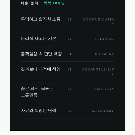
채용 원칙 ·
똑똑 10계명
투명하고 솔직한 소통
01
COMMUNICATIO
N
논리적 사고는 기본
02
THINKING
불확실성 속 판단 역량
04
JUDGMENT
결과보다 과정에 책임
06
ACCOUNTABILIT
Y
꿈은 크게, 목표는
08
AMBITION
그릇만큼
자유와 책임은 단짝
09
AUTONOMY