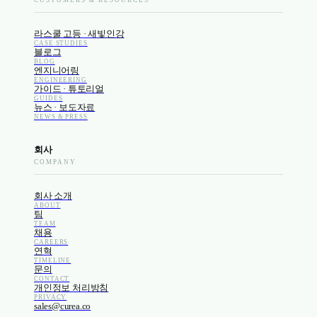
CUSTOMERS & RESOURCES
라스쿨 고등 · 새빛인강
CASE STUDIES
블로그
BLOG
엔지니어링
ENGINEERING
가이드 · 튜토리얼
GUIDES
뉴스 · 보도자료
NEWS & PRESS
회사
COMPANY
회사 소개
ABOUT
팀
TEAM
채용
CAREERS
연혁
TIMELINE
문의
CONTACT
개인정보 처리방침
PRIVACY
sales@curea.co