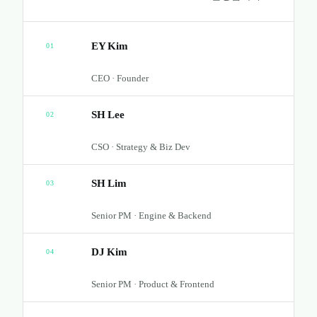
EY Kim
01
CEO · Founder
SH Lee
02
CSO · Strategy & Biz Dev
SH Lim
03
Senior PM · Engine & Backend
DJ Kim
04
Senior PM · Product & Frontend