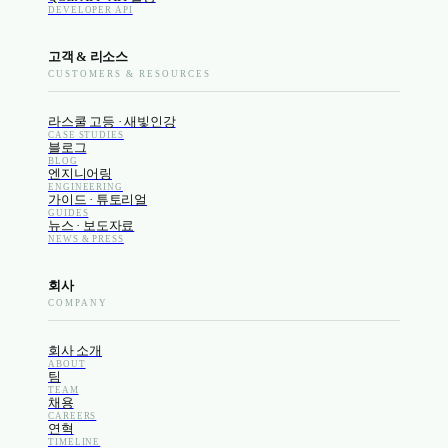
DEVELOPER API
고객 & 리소스
CUSTOMERS & RESOURCES
라스쿨 고등 · 새빛인강
CASE STUDIES
블로그
BLOG
엔지니어링
ENGINEERING
가이드 · 튜토리얼
GUIDES
뉴스 · 보도자료
NEWS & PRESS
회사
COMPANY
회사 소개
ABOUT
팀
TEAM
채용
CAREERS
연혁
TIMELINE