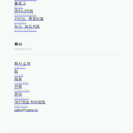
블로그
BLOG
엔지니어링
ENGINEERING
가이드 · 튜토리얼
GUIDES
뉴스 · 보도자료
NEWS & PRESS
회사
COMPANY
회사 소개
ABOUT
팀
TEAM
채용
CAREERS
연혁
TIMELINE
문의
CONTACT
개인정보 처리방침
PRIVACY
sales@curea.co