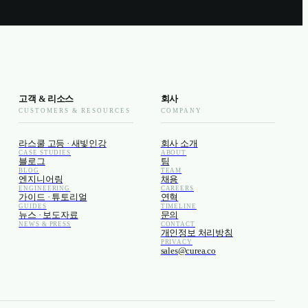
고객 & 리소스
회사
CUSTOMERS & RESOURCES
COMPANY
라스쿨 고등 · 새빛인강
회사 소개
CASE STUDIES
ABOUT
블로그
팀
BLOG
TEAM
엔지니어링
채용
ENGINEERING
CAREERS
가이드 · 튜토리얼
연혁
GUIDES
TIMELINE
뉴스 · 보도자료
문의
NEWS & PRESS
CONTACT
개인정보 처리방침
PRIVACY
sales@curea.co