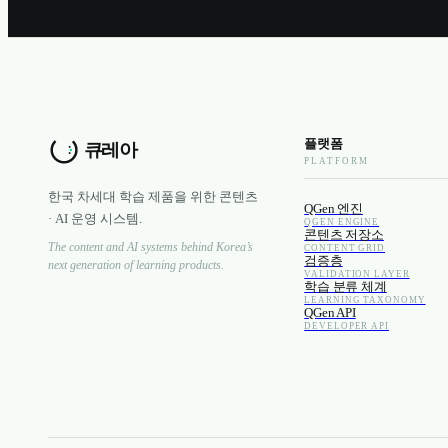
플랫폼
PLATFORM
한국 차세대 학습 제품을 위한 콘텐츠
QGen 엔진
· AI 운영 시스템.
QGEN ENGINE
콘텐츠 저장소
The content and AI systems behind Korea’s
CONTENT GRID
검증층
next generation of learning products.
VALIDATION LAYER
학습 분류 체계
LEARNING TAXONOMY
QGen API
DEVELOPER API