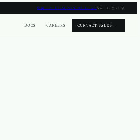
풀림 · PULLIM 2026.06.15 GA
KO
·
EN 준비 중
DOCS
CAREERS
CONTACT SALES →