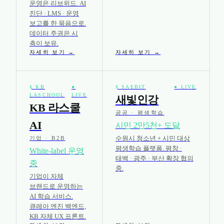
운영은 리브위드. AI
진단 · LMS · 운영
보고를 한 묶음으로.
데이터 주권은 시
측이 보유.
자세히 보기 →
자세히 보기 →
§
KB
●
§
SAEBIT
● LIVE
LASCHOOL
LIVE
새빛인강
KB 라스쿨
공공 · 평생학습
AI
시민 2만5천+ 도달
수원시 청소년 + 시민 대상
기업 · B2B
평생학습 플랫폼. 평창 ·
White-label 운영
태백 · 광주 · 부산 확장 협의
중
중.
기업이 자체
브랜드로 운영하는
AI 학습 서비스.
큐레아 엔진 백엔드,
KB 자체 UX 프론트.