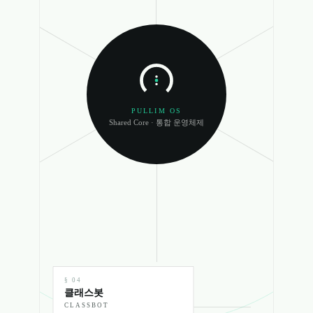
PULLIM OS
Shared Core · 통합 운영체제
§
03
플래
PLAN
학습 계
§
04
클래스봇
CLASSBOT