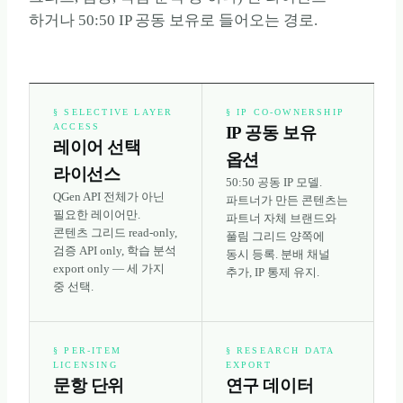
하거나 50:50 IP 공동 보유로 들어오는 경로.
§
SELECTIVE LAYER
§
IP CO-OWNERSHIP
ACCESS
IP 공동 보유
레이어 선택
옵션
라이선스
50:50 공동 IP 모델.
QGen API 전체가 아닌
파트너가 만든 콘텐츠는
필요한 레이어만.
파트너 자체 브랜드와
콘텐츠 그리드 read-only,
풀림 그리드 양쪽에
검증 API only, 학습 분석
동시 등록. 분배 채널
export only — 세 가지
추가, IP 통제 유지.
중 선택.
§
PER-ITEM
§
RESEARCH DATA
LICENSING
EXPORT
문항 단위
연구 데이터