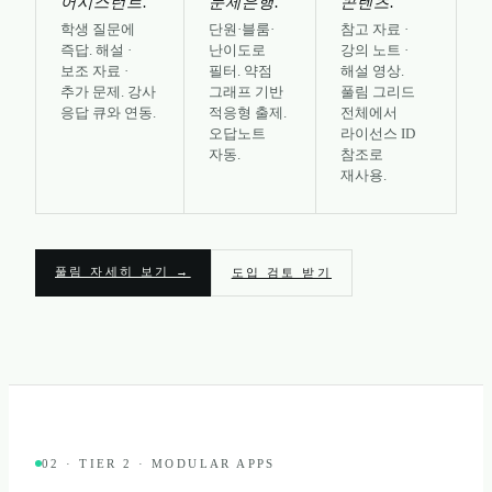
어시스턴트.
문제은행.
콘텐츠.
학생 질문에
단원·블룸·
참고 자료 ·
즉답. 해설 ·
난이도로
강의 노트 ·
보조 자료 ·
필터. 약점
해설 영상.
추가 문제. 강사
그래프 기반
풀림 그리드
응답 큐와 연동.
적응형 출제.
전체에서
오답노트
라이선스 ID
자동.
참조로
재사용.
풀림 자세히 보기 →
도입 검토 받기
02 · TIER 2 · MODULAR APPS