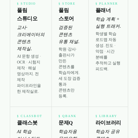
§
STUDIO
§
STORE
§
PLANNER
풀림
풀림
플래너
스튜디오
스토어
학습 계획 +
실행 트래커.
교사·
검증된
학생별 학습
크리에이터의
콘텐츠
로드맵 자동
콘텐츠
유통 채널.
생성. 진도 ·
제작실.
학원·강사·
약점 · 시간
출판사가
AI 문항 생성 ·
분배를
만든
OCR · 시험지
추적하고 실행
콘텐츠를
제작 · 해설
피드백.
학습자에게.
영상까지. 전
세 도장 검증
제작
통과
파이프라인을
콘텐츠만
한 제작실로.
등록.
§
CLASSBOT
§
QBANK
§
LIBRARY
클래스봇
문제Q
라이브러리
AI 학습
학습자용
학습자 공유