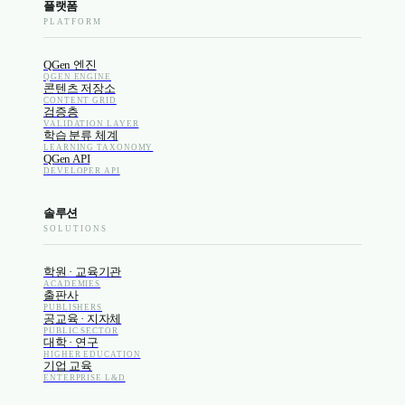
플랫폼
PLATFORM
QGen 엔진
QGEN ENGINE
콘텐츠 저장소
CONTENT GRID
검증층
VALIDATION LAYER
학습 분류 체계
LEARNING TAXONOMY
QGen API
DEVELOPER API
솔루션
SOLUTIONS
학원 · 교육기관
ACADEMIES
출판사
PUBLISHERS
공교육 · 지자체
PUBLIC SECTOR
대학 · 연구
HIGHER EDUCATION
기업 교육
ENTERPRISE L&D