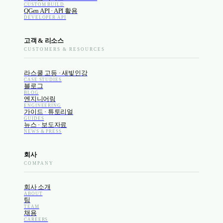
CUSTOM BUILD
QGen API · API 활용
DEVELOPER API
고객 & 리소스
CUSTOMERS & RESOURCES
라스쿨 고등 · 새빛인강
CASE STUDIES
블로그
BLOG
엔지니어링
ENGINEERING
가이드 · 튜토리얼
GUIDES
뉴스 · 보도자료
NEWS & PRESS
회사
COMPANY
회사 소개
ABOUT
팀
TEAM
채용
CAREERS