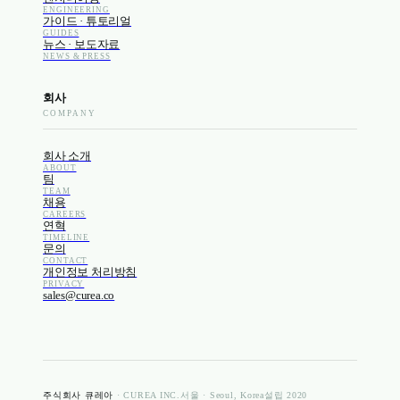
ENGINEERING
가이드 · 튜토리얼
GUIDES
뉴스 · 보도자료
NEWS & PRESS
회사
COMPANY
회사 소개
ABOUT
팀
TEAM
채용
CAREERS
연혁
TIMELINE
문의
CONTACT
개인정보 처리방침
PRIVACY
sales@curea.co
주식회사 큐레아
· CUREA INC.
서울 · Seoul, Korea
설립 2020