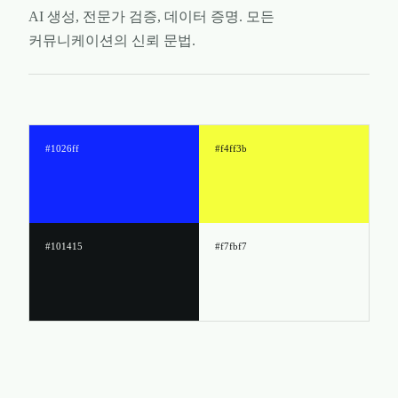
AI 생성, 전문가 검증, 데이터 증명. 모든
커뮤니케이션의 신뢰 문법.
#1026ff
#f4ff3b
#101415
#f7fbf7