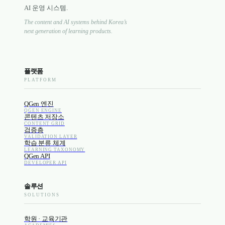
AI 운영 시스템.
The content and AI systems behind Korea’s
next generation of learning products.
플랫폼
PLATFORM
QGen 엔진
QGEN ENGINE
콘텐츠 저장소
CONTENT GRID
검증층
VALIDATION LAYER
학습 분류 체계
LEARNING TAXONOMY
QGen API
DEVELOPER API
솔루션
SOLUTIONS
학원 · 교육기관