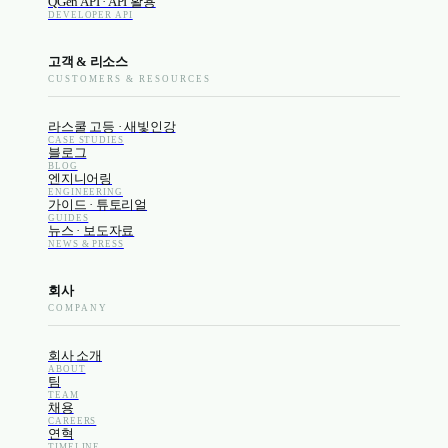
QGen API · API 활용
DEVELOPER API
고객 & 리소스
CUSTOMERS & RESOURCES
라스쿨 고등 · 새빛인강
CASE STUDIES
블로그
BLOG
엔지니어링
ENGINEERING
가이드 · 튜토리얼
GUIDES
뉴스 · 보도자료
NEWS & PRESS
회사
COMPANY
회사 소개
ABOUT
팀
TEAM
채용
CAREERS
연혁
TIMELINE