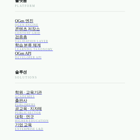
플랫폼
PLATFORM
QGen 엔진
QGEN ENGINE
콘텐츠 저장소
CONTENT GRID
검증층
VALIDATION LAYER
학습 분류 체계
LEARNING TAXONOMY
QGen API
DEVELOPER API
솔루션
SOLUTIONS
학원 · 교육기관
ACADEMIES
출판사
PUBLISHERS
공교육 · 지자체
PUBLIC SECTOR
대학 · 연구
HIGHER EDUCATION
기업 교육
ENTERPRISE L&D